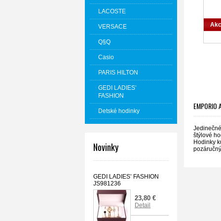
LACOSTE
Akc
VERSACE
Q§Q
Casio
PARIS HILTON
GEDI LADIES’
FASHION
EMPORIO A
Detské hodinky
Jedinečné 
štýlové ho
Hodinky k
Novinky
pozáručný
GEDI LADIES’ FASHION
JS981236
23,80 €
Detail