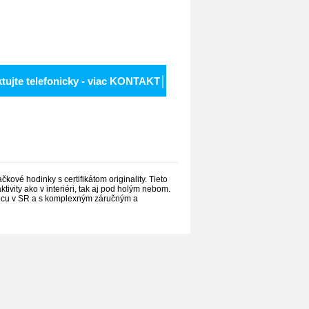
ktujte telefonicky - viac KONTAKT│
ové hodinky s certifikátom originality. Tieto
ivity ako v interiéri, tak aj pod holým nebom.
ajcu v SR a s komplexným záručným a