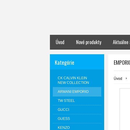
Úvod
Nové produkty
Aktuálne 
Kategórie
EMPORIO
CK CALVIN KLEIN
Úvod
NEW COLLECTION
ARMANI EMPORIO
TW STEEL
GUCCI
GUESS
KENZO