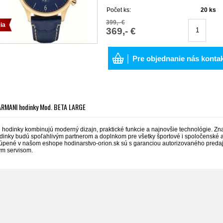
Počet ks:
20
ks
399,- €
ia
369,- €
│ Pre objednanie nás konta
RMANI hodinky Mod. BETA LARGE
hodinky kombinujú moderný dizajn, praktické funkcie a najnovšie technológie. Značk
dinky budú spoľahlivým partnerom a doplnkom pre všetky športové i spoločenské akt
úpené v našom eshope hodinarstvo-orion.sk sú s garanciou autorizovaného pred
m servisom.