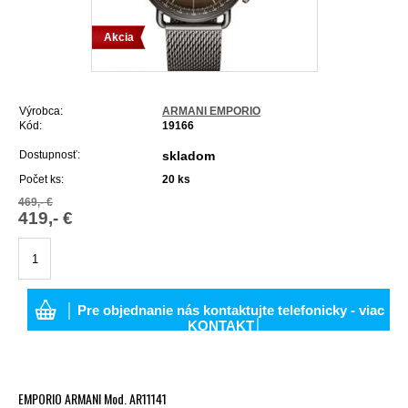
Akcia
Výrobca:
ARMANI EMPORIO
Kód:
19166
Dostupnosť:
skladom
Počet ks:
20
ks
469,- €
419,- €
│ Pre objednanie nás kontaktujte telefonicky - viac
KONTAKT│
EMPORIO ARMANI Mod. AR11141