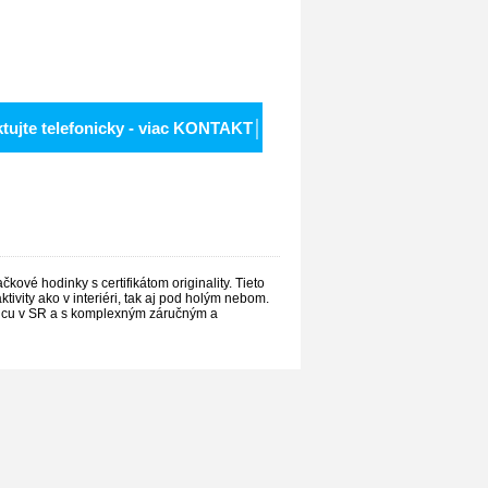
ktujte telefonicky - viac KONTAKT│
ové hodinky s certifikátom originality. Tieto
ivity ako v interiéri, tak aj pod holým nebom.
ajcu v SR a s komplexným záručným a