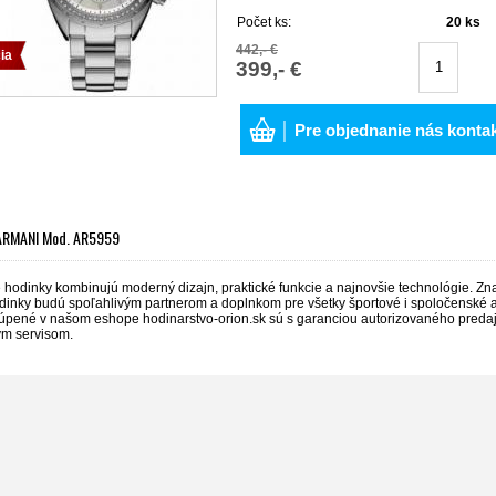
Počet ks:
20
ks
442,- €
ia
399,- €
│ Pre objednanie nás konta
ARMANI Mod. AR5959
hodinky kombinujú moderný dizajn, praktické funkcie a najnovšie technológie. Značk
dinky budú spoľahlivým partnerom a doplnkom pre všetky športové i spoločenské akt
úpené v našom eshope hodinarstvo-orion.sk sú s garanciou autorizovaného pred
m servisom.