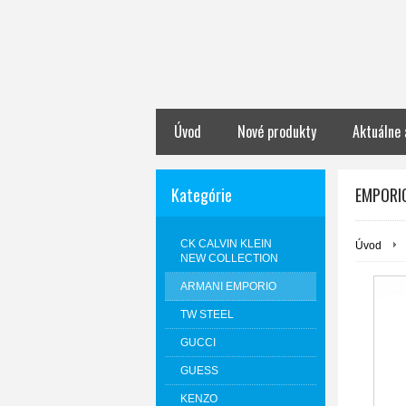
Úvod
Nové produkty
Aktuálne 
Kategórie
EMPORI
CK CALVIN KLEIN
Úvod
NEW COLLECTION
ARMANI EMPORIO
TW STEEL
GUCCI
GUESS
KENZO