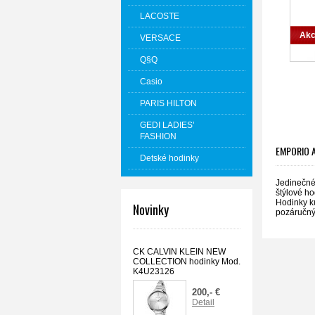
LACOSTE
Akc
VERSACE
Q§Q
Casio
PARIS HILTON
GEDI LADIES’
FASHION
EMPORIO 
Detské hodinky
Jedinečné 
štýlové ho
Hodinky k
Novinky
pozáručný
CK CALVIN KLEIN NEW
COLLECTION hodinky Mod.
K4U23126
200,- €
Detail