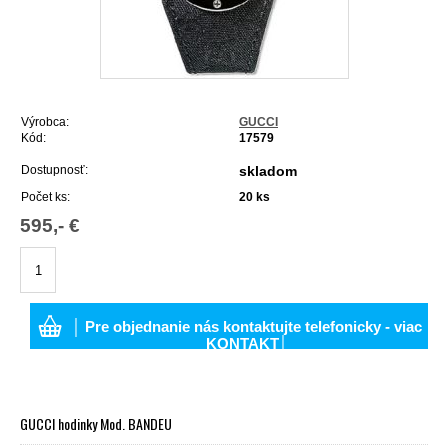
Výrobca:
GUCCI
Kód:
17579
Dostupnosť:
skladom
Počet ks:
20
ks
595,- €
│ Pre objednanie nás kontaktujte telefonicky - viac
KONTAKT│
GUCCI hodinky Mod. BANDEU