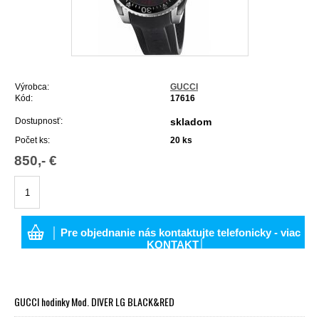
Výrobca:
GUCCI
Kód:
17616
Dostupnosť:
skladom
Počet ks:
20
ks
850,- €
│ Pre objednanie nás kontaktujte telefonicky - viac
KONTAKT│
GUCCI hodinky Mod. DIVER LG BLACK&RED