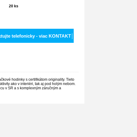
20
ks
ktujte telefonicky - viac KONTAKT│
ové hodinky s certifikátom originality. Tieto
ivity ako v interiéri, tak aj pod holým nebom.
ajcu v SR a s komplexným záručným a