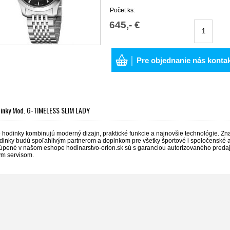
Počet ks:
645,- €
│ Pre objednanie nás konta
inky Mod. G-TIMELESS SLIM LADY
hodinky kombinujú moderný dizajn, praktické funkcie a najnovšie technológie. Značk
dinky budú spoľahlivým partnerom a doplnkom pre všetky športové i spoločenské akt
úpené v našom eshope hodinarstvo-orion.sk sú s garanciou autorizovaného pred
m servisom.