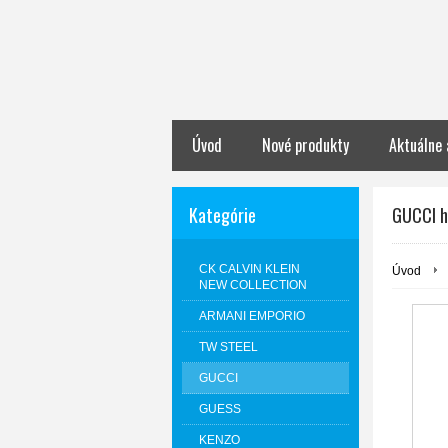
Úvod
Nové produkty
Aktuálne 
Kategórie
GUCCI h
CK CALVIN KLEIN
Úvod
NEW COLLECTION
ARMANI EMPORIO
TW STEEL
GUCCI
GUESS
KENZO