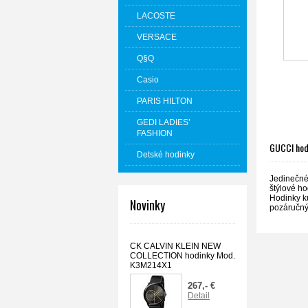
LACOSTE
VERSACE
Q§Q
Casio
PARIS HILTON
GEDI LADIES’
FASHION
GUCCI hod
Detské hodinky
Jedinečné 
štýlové ho
Hodinky k
Novinky
pozáručný
CK CALVIN KLEIN NEW
COLLECTION hodinky Mod.
K3M214X1
267,- €
Detail