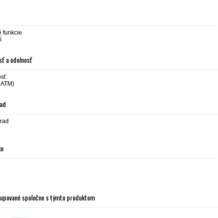
 funkcie
í
ť a odolnosť
osť
 ATM)
rad
rad
jn
kupované spoločne s týmto produktom