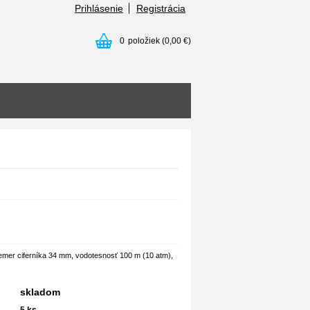
Prihlásenie
Registrácia
0
položiek
(0,00 €)
emer ciferníka 34 mm, vodotesnosť 100 m (10 atm),
skladom
5
ks