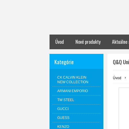
Úvod
Nové produkty
Aktuálne 
Kategórie
Q&Q Un
CK CALVIN KLEIN
Úvod
NEW COLLECTION
ARMANI EMPORIO
TW STEEL
GUCCI
GUESS
KENZO