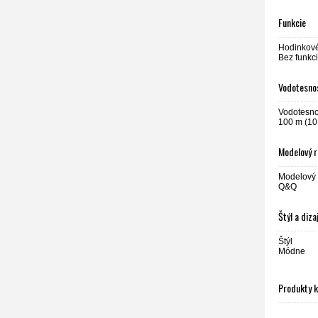
Funkcie
Hodinkové
Bez funkci
Vodotesnos
Vodotesn
100 m (10
Modelový 
Modelový 
Q&Q
Štýl a diza
Štýl
Módne
Produkty 