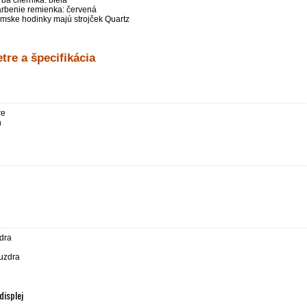
ba ciferníka: biela
arbenie remienka: červená
mske hodinky majú strojček Quartz
tre a špecifikácia
re
h
dra
puzdra
displej