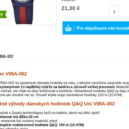
21,30 €
vé
│ Pre objednanie nás konta
V06A-002
i V06A-002
06A-002 sú zaujímavé dámske hodinky na ruku, s ktorými zaručene zaujmete svoj
 synonymom
čo najdlhšej výdrže na batériu a zároveň veľkej presnosti.
Materiál
 vzhľad, nie však na úkor funkčnosti a komfortu. Náramkové hodinky Q&Q sa dajú n
ĺbok ale vhodné nie sú. Úroveň krytia majú náramkové hodinky 100 m (10 ATM).
tné výhody dámskych hodiniek Q&Q Uni V06A-002
rojček s Quartz technológiou beží na batériu, ktorá má dlhú výdrž
mienok má dĺžku
20 cm
 remienok bol zvolený materiál: plast
tegórie vodotesnosti hodiniek
Q&Q
:
100 m (10 ATM)