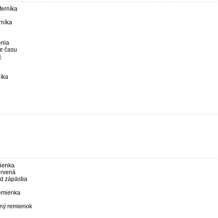
ferníka
rníka
enia
e času
é
níka
ienka
ervená
d zápästia
remienka
ný remienok