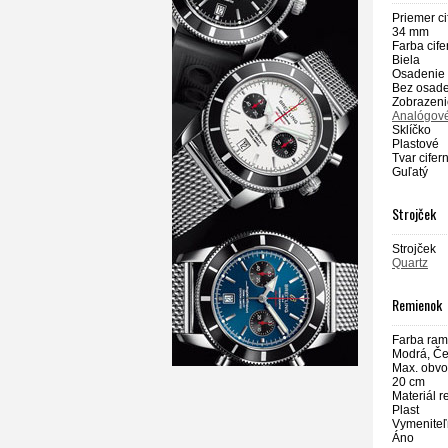
Priemer ci
34 mm
Farba cife
Biela
Osadenie
Bez osad
Zobrazeni
Analógov
Sklíčko
Plastové
Tvar cifer
Guľatý
Strojček
Strojček
Quartz
Remienok
Farba ram
Modrá, Č
Max. obvo
20 cm
Materiál 
Plast
Vymeniteľ
Áno