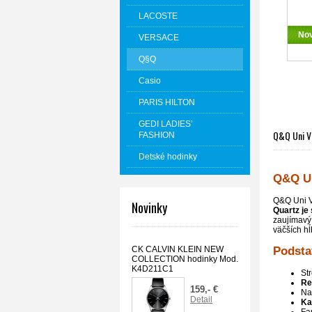
LACOSTE
No
VERSACE
Q§Q
Casio
PARIS HILTON
GEDI LADIES’
Q&Q Uni 
FASHION
Detské hodinky
Q&Q Un
Q&Q Uni V
Novinky
Quartz
je
zaujímavý
väčších h
CK CALVIN KLEIN NEW
Podsta
COLLECTION hodinky Mod.
K4D211C1
St
Re
159,- €
Na
Detail
Ka