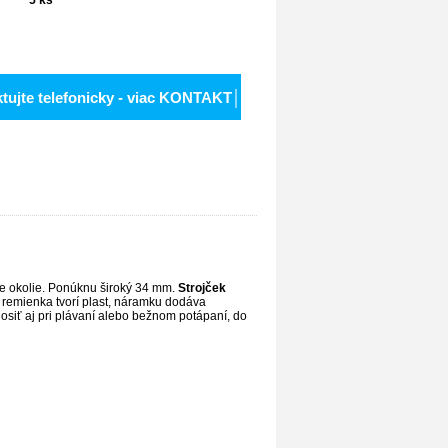
ktujte telefonicky - viac KONTAKT│
e okolie. Ponúknu široký 34 mm.
Strojček
 remienka tvorí plast, náramku dodáva
osiť aj pri plávaní alebo bežnom potápaní, do