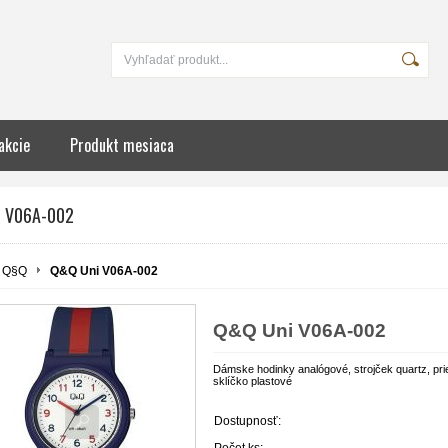
akcie
Produkt mesiaca
i V06A-002
Q§Q
Q&Q Uni V06A-002
Q&Q Uni V06A-002
Dámske hodinky analógové, strojček quartz, pri
sklíčko plastové
Dostupnosť:
Počet ks: