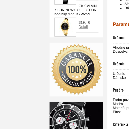
Far
Sf
CK CALVIN
Dá
KLEIN NEW COLLECTION
hodinky Mod. K7W2S511
319,- €
Parame
Detail
Určenie
Vhodné p
Dospelýc
Určenie
Určenie
Dámske
Puzdro
Farba puz
Modrá
Materiál 
Plast
Ciferník a 