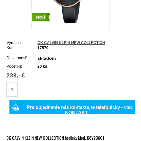
Nové
Výrobca:
CK CALVIN KLEIN NEW COLLECTION
Kód:
17570
Dostupnosť:
skladom
Počet ks:
20
ks
239,- €
│ Pre objednanie nás kontaktujte telefonicky - viac
KONTAKT│
CK CALVIN KLEIN NEW COLLECTION hodinky Mod. K8Y236C1