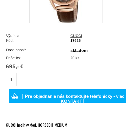
Výrobca:
GUCCI
Kód:
17625
Dostupnosť:
skladom
Počet ks:
20
ks
695,- €
│ Pre objednanie nás kontaktujte telefonicky - viac
KONTAKT│
GUCCI hodinky Mod. HORSEBIT MEDIUM